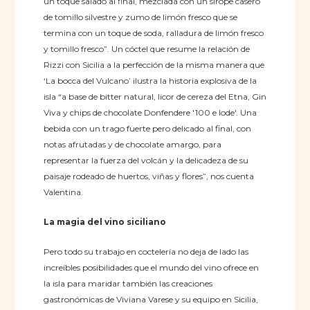
un toque salado al final, mezclada con un sirope casero
de tomillo silvestre y zumo de limón fresco que se
termina con un toque de soda, ralladura de limón fresco
y tomillo fresco”. Un cóctel que resume la relación de
Rizzi con Sicilia a la perfección de la misma manera que
‘La bocca del Vulcano’ ilustra la historia explosiva de la
isla “a base de bitter natural, licor de cereza del Etna, Gin
Viva y chips de chocolate Donfendere '100 e lode'. Una
bebida con un trago fuerte pero delicado al final, con
notas afrutadas y de chocolate amargo, para
representar la fuerza del volcán y la delicadeza de su
paisaje rodeado de huertos, viñas y flores”, nos cuenta
Valentina.
La magia del vino siciliano
Pero todo su trabajo en coctelería no deja de lado las
increíbles posibilidades que el mundo del vino ofrece en
la isla para maridar también las creaciones
gastronómicas de Viviana Varese y su equipo en Sicilia,