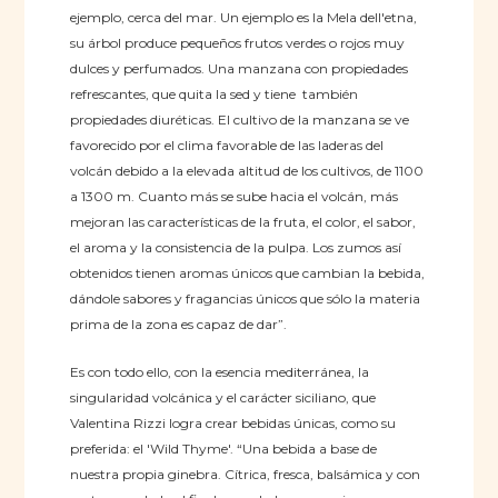
ejemplo, cerca del mar. Un ejemplo es la Mela dell'etna,
su árbol produce pequeños frutos verdes o rojos muy
dulces y perfumados. Una manzana con propiedades
refrescantes, que quita la sed y tiene también
propiedades diuréticas. El cultivo de la manzana se ve
favorecido por el clima favorable de las laderas del
volcán debido a la elevada altitud de los cultivos, de 1100
a 1300 m. Cuanto más se sube hacia el volcán, más
mejoran las características de la fruta, el color, el sabor,
el aroma y la consistencia de la pulpa. Los zumos así
obtenidos tienen aromas únicos que cambian la bebida,
dándole sabores y fragancias únicos que sólo la materia
prima de la zona es capaz de dar”.
Es con todo ello, con la esencia mediterránea, la
singularidad volcánica y el carácter siciliano, que
Valentina Rizzi logra crear bebidas únicas, como su
preferida: el 'Wild Thyme'. “Una bebida a base de
nuestra propia ginebra. Cítrica, fresca, balsámica y con