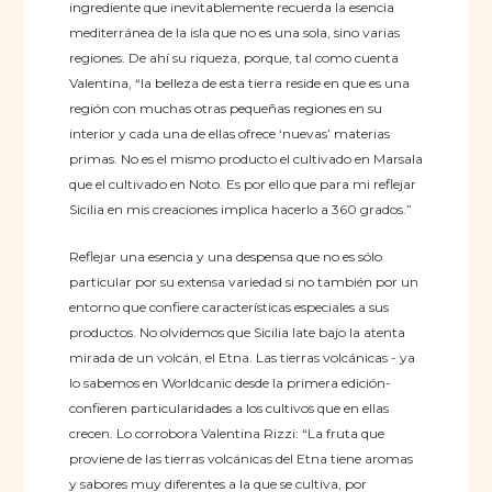
ingrediente que inevitablemente recuerda la esencia
mediterránea de la isla que no es una sola, sino varias
regiones. De ahí su riqueza, porque, tal como cuenta
Valentina, “la belleza de esta tierra reside en que es una
región con muchas otras pequeñas regiones en su
interior y cada una de ellas ofrece ‘nuevas’ materias
primas. No es el mismo producto el cultivado en Marsala
que el cultivado en Noto. Es por ello que para mi reflejar
Sicilia en mis creaciones implica hacerlo a 360 grados.”
Reflejar una esencia y una despensa que no es sólo
particular por su extensa variedad si no también por un
entorno que confiere características especiales a sus
productos. No olvidemos que Sicilia late bajo la atenta
mirada de un volcán, el Etna. Las tierras volcánicas - ya
lo sabemos en Worldcanic desde la primera edición-
confieren particularidades a los cultivos que en ellas
crecen. Lo corrobora Valentina Rizzi: “La fruta que
proviene de las tierras volcánicas del Etna tiene aromas
y sabores muy diferentes a la que se cultiva, por