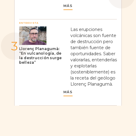
MÁS
ENTREVISTA
Las erupciones
volcánicas son fuente
de destrucción pero
también fuente de
Llorenç Planagumà:
“En vulcanología, de
oportunidades. Saber
la destrucción surge
valorarlas, entenderlas
belleza”
y explotarlas
(sosteniblemente) es
la receta del geólogo
Llorenç Planagumà.
MÁS